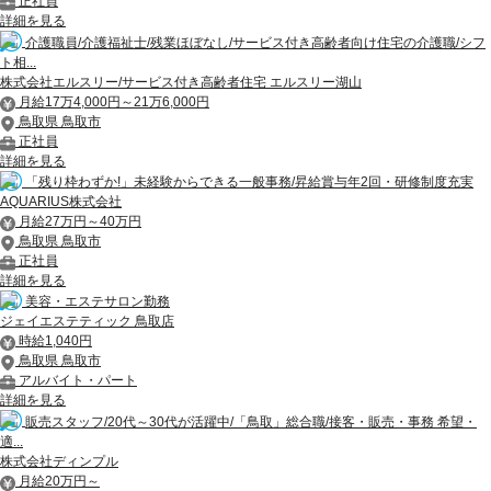
正社員
詳細を見る
介護職員/介護福祉士/残業ほぼなし/サービス付き高齢者向け住宅の介護職/シフ
ト相...
株式会社エルスリー/サービス付き高齢者住宅 エルスリー湖山
月給17万4,000円～21万6,000円
鳥取県 鳥取市
正社員
詳細を見る
「残り枠わずか!」未経験からできる一般事務/昇給賞与年2回・研修制度充実
AQUARIUS株式会社
月給27万円～40万円
鳥取県 鳥取市
正社員
詳細を見る
美容・エステサロン勤務
ジェイエステティック 鳥取店
時給1,040円
鳥取県 鳥取市
アルバイト・パート
詳細を見る
販売スタッフ/20代～30代が活躍中/「鳥取」総合職/接客・販売・事務 希望・
適...
株式会社ディンプル
月給20万円～