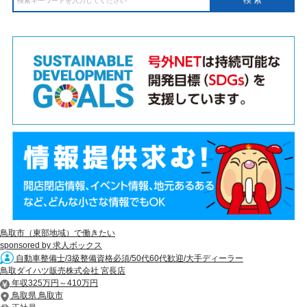
鳥取市（東部地域）で働きたい
sponsored by 求人ボックス
自動車整備士/3級整備資格必須/50代60代歓迎/大手ディーラー
鳥取ダイハツ販売株式会社 宮長店
年収325万円～410万円
鳥取県 鳥取市