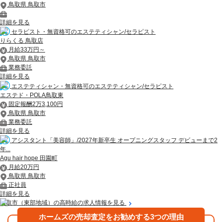
鳥取県 鳥取市
詳細を見る
セラピスト・無資格可のエステティシャン/セラピスト
りらくる 鳥取店
月給33万円～
鳥取県 鳥取市
業務委託
詳細を見る
エステティシャン・無資格可のエステティシャン/セラピスト
エステド・POLA鳥取東
固定報酬2万3,100円
鳥取県 鳥取市
業務委託
詳細を見る
アシスタント「美容師」/2027年新卒生 オープニングスタッフ デビューまで2
年...
Agu hair hope 田園町
月給20万円
鳥取県 鳥取市
正社員
詳細を見る
鳥取市（東部地域）の高時給の求人情報を見る
ホームズの売却査定をお勧めする3つの理由