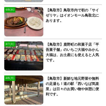
【鳥取市】鳥取市内で初の「サイ
4/8(水)
ゼリヤ」はイオンモール鳥取北に
あります。
【鳥取市】鹿野町の和菓子店「平
4/7(火)
吾菓子舗」のいちご大福やみかん
大福は、お土産にも使えると人気
です。
【鳥取市】新鮮な地元野菜や無料
4/6(月)
の足湯も！道の駅「西いなば気楽
里」は日々のお買い物や休憩に便
利です。