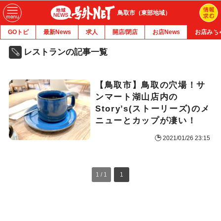
鳥取市（東部地域）
GOトピ
最新News
求人
開店/閉店
お店News
お店みち
レストランの記事一覧
【鳥取市】鳥取の穴場！サ
ンマート湖山店内の
Story’s(ストーリーズ)のメ
ニューとカップが凄い！
2021/01/26 23:15
1 / 1
1