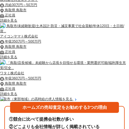
月給30万円～50万円
鳥取県 鳥取市
正社員
詳細を見る
鳥取市/未経験歓迎/土木設計 防災・減災事業で社会貢献/年休120日・土日祝/
資...
アイコンヤマト株式会社
年収350万円～500万円
鳥取県 鳥取市
正社員
詳細を見る
「鳥取/店長候補」未経験から店長を目指せる環境・業態選択可能/福利厚生充
実/完全...
ワタミ株式会社
年収360万円～500万円
鳥取県 鳥取市
正社員
詳細を見る
鳥取市（東部地域）の高時給の求人情報を見る
ホームズの売却査定をお勧めする3つの理由
①
競合に比べて提携会社数が多い
②
どこよりも会社情報が詳しく掲載されている