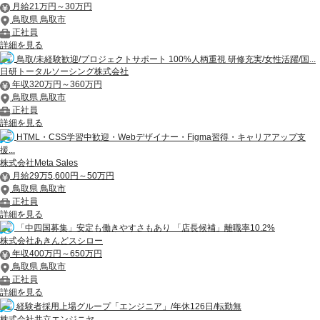
月給21万円～30万円
鳥取県 鳥取市
正社員
詳細を見る
鳥取/未経験歓迎/プロジェクトサポート 100%人柄重視 研修充実/女性活躍/国...
日研トータルソーシング株式会社
年収320万円～360万円
鳥取県 鳥取市
正社員
詳細を見る
HTML・CSS学習中歓迎・Webデザイナー・Figma習得・キャリアアップ支
援...
株式会社Meta Sales
月給29万5,600円～50万円
鳥取県 鳥取市
正社員
詳細を見る
「中四国募集」安定も働きやすさもあり 「店長候補」離職率10.2%
株式会社あきんどスシロー
年収400万円～650万円
鳥取県 鳥取市
正社員
詳細を見る
経験者採用上場グループ「エンジニア」/年休126日/転勤無
株式会社共立エンジニヤ