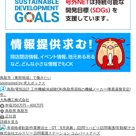
鳥取市（東部地域）で働きたい
sponsored by 求人ボックス
鳥取/電気設計 工作機械/未経験OK/鳥取県屈指の機械メーカー/事業基盤安定/
年...
大鳥機工株式会社
年収350万円～400万円
鳥取県 鳥取市
正社員
詳細を見る
有資格者歓迎/作業療法士・OT「9月急募」/訪問リハビリ/訪問看護/常勤/駅チカ
株式会社エルスリー 訪問看護ステーション コムパートナーズ