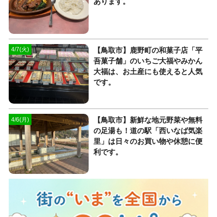
あります。
【鳥取市】鹿野町の和菓子店「平
4/7(火)
吾菓子舗」のいちご大福やみかん
大福は、お土産にも使えると人気
です。
【鳥取市】新鮮な地元野菜や無料
4/6(月)
の足湯も！道の駅「西いなば気楽
里」は日々のお買い物や休憩に便
利です。