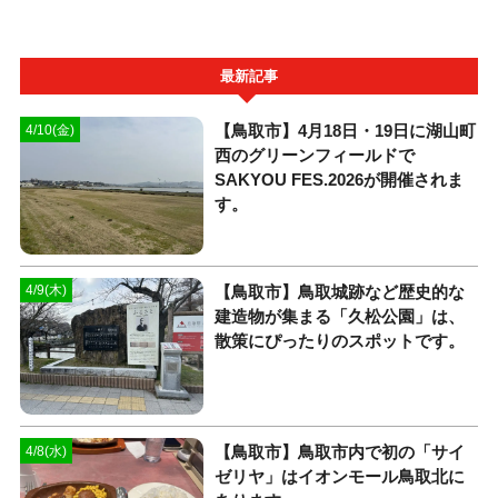
最新記事
【鳥取市】4月18日・19日に湖山町
4/10(金)
西のグリーンフィールドで
SAKYOU FES.2026が開催されま
す。
【鳥取市】鳥取城跡など歴史的な
4/9(木)
建造物が集まる「久松公園」は、
散策にぴったりのスポットです。
【鳥取市】鳥取市内で初の「サイ
4/8(水)
ゼリヤ」はイオンモール鳥取北に