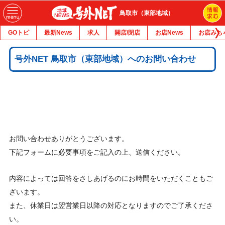
鳥取市（東部地域）
GOトピ
最新News
求人
開店/閉店
お店News
お店みち
号外NET 鳥取市（東部地域）へのお問い合わせ
お問い合わせありがとうございます。
下記フォームに必要事項をご記入の上、送信ください。
内容によっては回答をさしあげるのにお時間をいただくこともご
ざいます。
また、休業日は翌営業日以降の対応となりますのでご了承くださ
い。