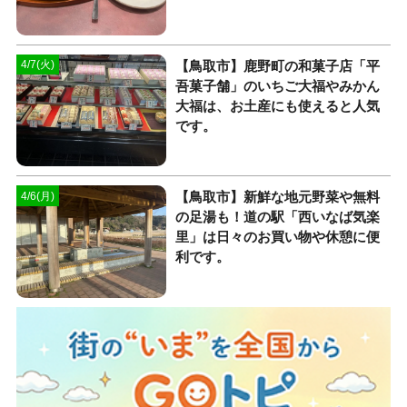
【鳥取市】鹿野町の和菓子店「平
4/7(火)
吾菓子舗」のいちご大福やみかん
大福は、お土産にも使えると人気
です。
【鳥取市】新鮮な地元野菜や無料
4/6(月)
の足湯も！道の駅「西いなば気楽
里」は日々のお買い物や休憩に便
利です。