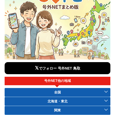
𝕏
でフォロー 号外NET 鳥取
号外NET他の地域
全国
北海道・東北
関東