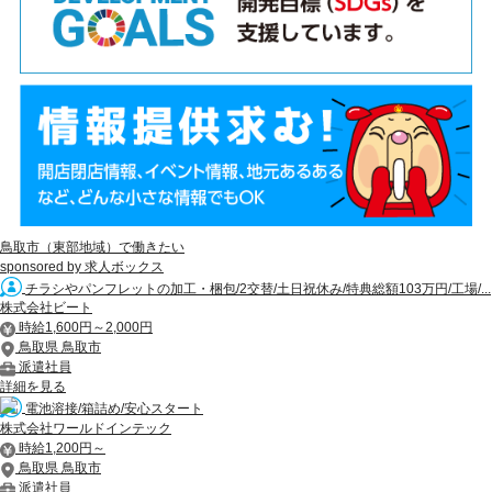
鳥取市（東部地域）で働きたい
sponsored by 求人ボックス
チラシやパンフレットの加工・梱包/2交替/土日祝休み/特典総額103万円/工場/...
株式会社ビート
時給1,600円～2,000円
鳥取県 鳥取市
派遣社員
詳細を見る
電池溶接/箱詰め/安心スタート
株式会社ワールドインテック
時給1,200円～
鳥取県 鳥取市
派遣社員