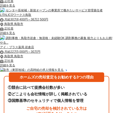
正社員
詳細を見る
センター長候補・新規オープンの事業所で働きたいサービス管理責任者
LITALICOワークス鳥取
月給30万8,400円～36万2,500円
鳥取県 鳥取市
正社員
詳細を見る
調剤事務・鳥取市岩倉・無資格・未経験OK 調剤事務の募集 能力よりもお人柄!
やる...
アイ・プラス薬局 岩倉店
月給22万5,000円～30万円
鳥取県 鳥取市
正社員
詳細を見る
鳥取市（東部地域）の高時給の求人情報を見る
ホームズの売却査定をお勧めする3つの理由
①
競合に比べて提携会社数が多い
②
どこよりも会社情報が詳しく掲載されている
③
国際基準のセキュリティで個人情報を管理
ご自宅の売却を検討されている方は