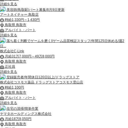
詳細を見る
美容師/鳥取駅/パート募集/8月9日更新
アートネイチャー 鳥取店
時給1,330円～1,430円
鳥取県 鳥取市
アルバイト・パート
詳細を見る
落ち着く判断でゲームを磨く!/ゲーム品質検証スタッフ/年間125日休める/週2
日...
株式会社C-Link
月給31万7,000円～49万8,000円
鳥取県 鳥取市
正社員
詳細を見る
登録販売者/年間休日120日以上/ドラッグストア
株式会社コスモス薬品 ドラッグストアコスモス雲山店
時給1,100円
鳥取県 鳥取市
アルバイト・パート
詳細を見る
住宅の清掃/簡単作業
ヤマタホールディングス株式会社
月給18万8,050円
鳥取県 鳥取市