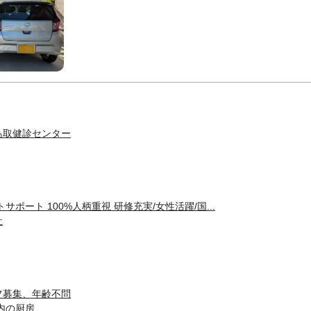
鳥取健診センター
サポート 100%人柄重視 研修充実/女性活躍/国...
社
フ募集、年齢不問
内の厨房