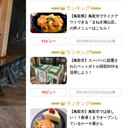
ランキング4
【鳥取県】鳥取市でテイクア
ウトできる「まねき湖山店」
の丼メニューはこちら！
61ビュー
2020年6月16日(火)の記事
ランキング5
【鳥取市】スーパーに設置さ
れたペットボトル回収BOXを
活用しよう！
45ビュー
2021年1月10日(日)の記事
ランキング6
【鳥取市】鳥取市では珍し
い！？夜遅くまでオープンし
ているケーキ屋さん