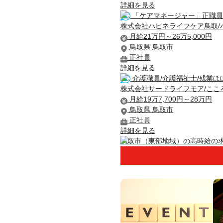
詳細を見る
「ケアマネージャー」正職員
株式会社ハピネライフケア鳥取/
月給21万円～26万5,000円
鳥取県 鳥取市
正社員
詳細を見る
介護職員/介護福祉士/残業ほ
株式会社サードライフモア/ここ
月給19万7,700円～28万円
鳥取県 鳥取市
正社員
詳細を見る
鳥取市（東部地域）の高時給の