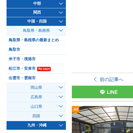
中部
関西
中国・四国
鳥取県・島根県
鳥取県・島根県の最新まとめ
鳥取市
米子市・境港市
松江市・安来市
Re-start
出雲市・雲南市
前の記事へ
岡山県
LINE
広島県
山口県
ad
四国
九州・沖縄