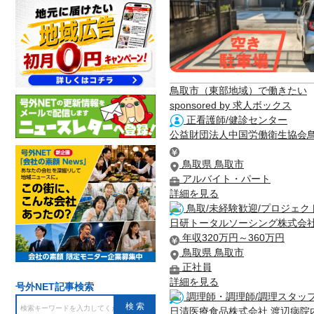
鳥取市（東部地域）で働きたい
sponsored by 求人ボックス
正看護師/健診センター
公益財団法人中国労働衛生協会
鳥取県 鳥取市
アルバイト・パート
詳細を見る
鳥取/未経験歓迎/プロジェクト
日研トータルソーシング株式会
年収320万円～360万円
鳥取県 鳥取市
正社員
詳細を見る
号外NET記事検索
調理師・調理師/調理スタッ
日清医療食品株式会社 渡辺病院