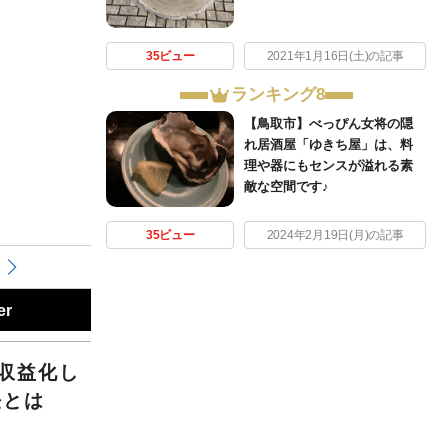
35ビュー
2021年1月16日(土)の記事
ランキング8
【鳥取市】べっぴん女将の隠
れ居酒屋「ゆきち屋」は、料
理や器にもセンスが溢れる素
敵な空間です♪
35ビュー
2024年2月19日(月)の記事
er
収益化し
法とは