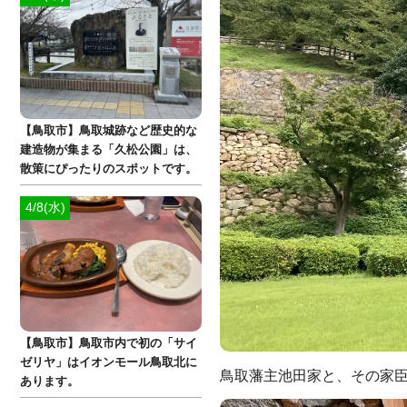
【鳥取市】鳥取城跡など歴史的な
建造物が集まる「久松公園」は、
散策にぴったりのスポットです。
4/8(水)
【鳥取市】鳥取市内で初の「サイ
ゼリヤ」はイオンモール鳥取北に
鳥取藩主池田家と、その家
あります。