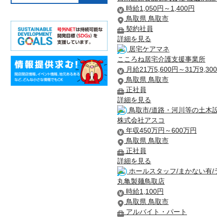
時給1,050円～1,400円
鳥取県 鳥取市
契約社員
詳細を見る
居宅ケアマネ
こころね居宅介護支援事業所
月給21万5,600円～31万9,30
鳥取県 鳥取市
正社員
詳細を見る
鳥取市/道路・河川等の土木設計・
株式会社アスコ
年収450万円～600万円
鳥取県 鳥取市
正社員
詳細を見る
ホールスタッフ/まかない有/
丸亀製麺鳥取店
時給1,100円
鳥取県 鳥取市
アルバイト・パート