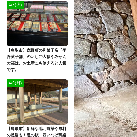
4/7(火)
【鳥取市】鹿野町の和菓子店「平
吾菓子舗」のいちご大福やみかん
大福は、お土産にも使えると人気
です。
4/6(月)
【鳥取市】新鮮な地元野菜や無料
の足湯も！道の駅「西いなば気楽