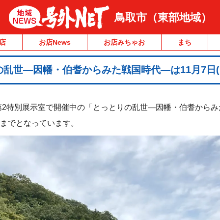
鳥取市（東部地域）
店
お店News
お店みちゃお
まち
乱世―因幡・伯耆からみた戦国時代―は11月7日(
第2特別展示室で開催中の「とっとりの乱世―因幡・伯耆からみ
日)までとなっています。