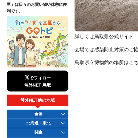
里」は日々のお買い物や休憩に便
利です。
詳しくは鳥取県公式サイト
会場では感染防止対策のご
鳥取県立博物館の場所はこち
𝕏
でフォロー
号外NET 鳥取
号外NET他の地域
全国
北海道・東北
関東