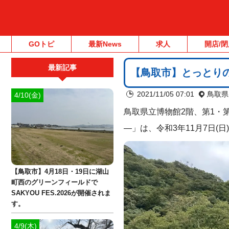
GOトピ
最新News
求人
開店/閉
最新記事
【鳥取市】とっとりの
2021/11/05 07:01
鳥取県
4/10(金)
鳥取県立博物館2階、第1・
―」は、令和3年11月7日(
【鳥取市】4月18日・19日に湖山
町西のグリーンフィールドで
SAKYOU FES.2026が開催されま
す。
4/9(木)