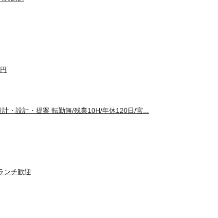
0円
設計・提案 転勤無/残業10H/年休120日/官...
ランチ歓迎