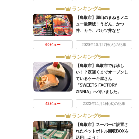
ランキング4
【鳥取市】湖山のまねきメニ
ュー最新版！うどん、かつ
丼、カキ、バカツ丼など
60ビュー
2020年10月27日(火)の記事
ランキング5
【鳥取市】鳥取市では珍し
い！？夜遅くまでオープンし
ているケーキ屋さん
「SWEETS FACTORY
ZINNIA」へ伺いました。
42ビュー
2023年11月1日(水)の記事
ランキング6
【鳥取市】スーパーに設置さ
れたペットボトル回収BOXを
活用しよう！