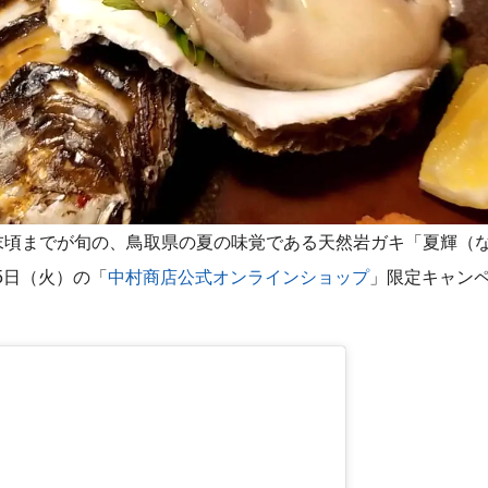
末頃までが旬の、鳥取県の夏の味覚である天然岩ガキ「夏輝（
25日（火）の「
中村商店公式オンラインショップ
」限定キャン