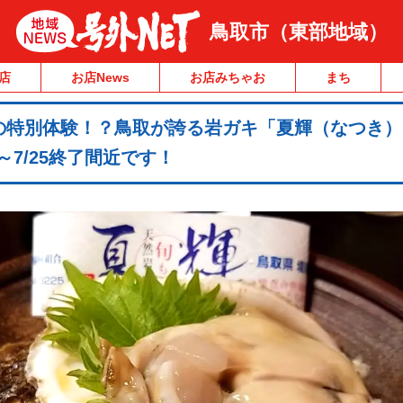
鳥取市（東部地域）
店
お店News
お店みちゃお
まち
の特別体験！？鳥取が誇る岩ガキ「夏輝（なつき）
～7/25終了間近です！