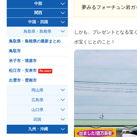
中部
夢みるフォーチュン岩ガキ 
関西
中国・四国
鳥取県・島根県
しかも、プレゼントとなる宝
鳥取県・島根県の最新まとめ
ボ宝くじとのこと！
鳥取市
米子市・境港市
松江市・安来市
Re-start
出雲市・雲南市
岡山県
広島県
山口県
四国
九州・沖縄