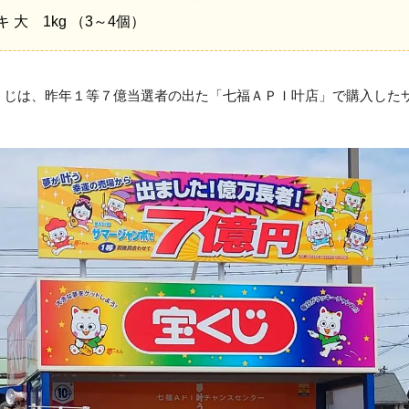
大 1kg （3～4個）
くじは、昨年１等７億当選者の出た「七福ＡＰＩ叶店」で購入した