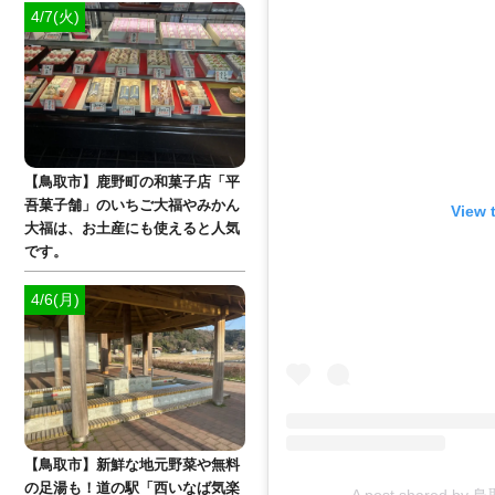
4/7(火)
【鳥取市】鹿野町の和菓子店「平
吾菓子舗」のいちご大福やみかん
View 
大福は、お土産にも使えると人気
です。
4/6(月)
【鳥取市】新鮮な地元野菜や無料
の足湯も！道の駅「西いなば気楽
A post shared b