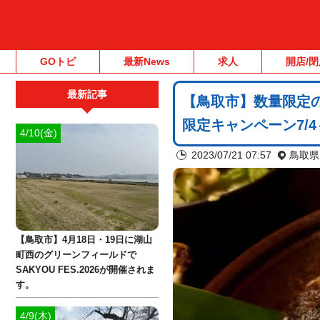
GOトピ
最新News
求人
開店/閉
最新記事
【鳥取市】数量限定
限定キャンペーン7/4
4/10(金)
2023/07/21 07:57
鳥取県
【鳥取市】4月18日・19日に湖山
町西のグリーンフィールドで
SAKYOU FES.2026が開催されま
す。
4/9(木)