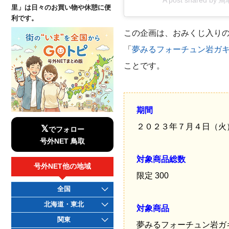
里」は日々のお買い物や休憩に便
利です。
この企画は、おみくじ入り
「
夢みるフォーチュン岩ガ
ことです。
期間
２０２３年７月４日（火
𝕏
でフォロー
号外NET 鳥取
対象商品総数
号外NET他の地域
限定 300
全国
北海道・東北
対象商品
関東
夢みるフォーチュン岩ガキ