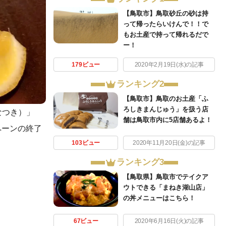
【鳥取市】鳥取砂丘の砂は持
って帰ったらいけんで！！で
もお土産で持って帰れるだで
ー！
179ビュー
2020年2月19日(水)の記事
ランキング2
【鳥取市】鳥取のお土産「ふ
ろしきまんじゅう」を扱う店
なつき）」
舗は鳥取市内に5店舗あるよ！
ペーンの終了
103ビュー
2020年11月20日(金)の記事
ランキング3
【鳥取県】鳥取市でテイクア
ウトできる「まねき湖山店」
の丼メニューはこちら！
67ビュー
2020年6月16日(火)の記事