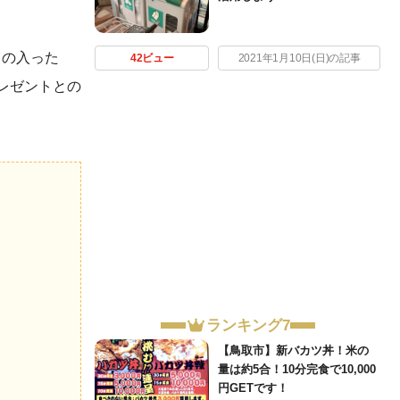
じの入った
42ビュー
2021年1月10日(日)の記事
レゼントとの
ランキング7
【鳥取市】新バカツ丼！米の
量は約5合！10分完食で10,000
円GETです！