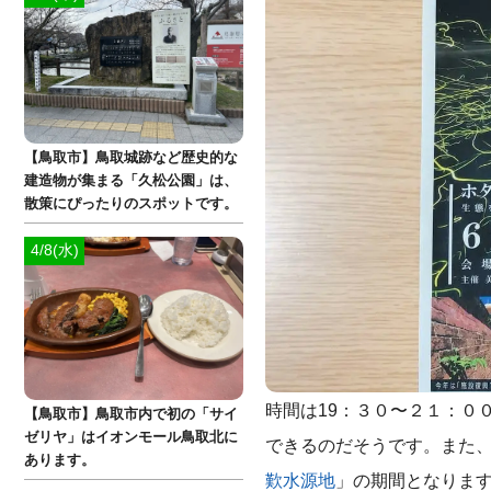
【鳥取市】鳥取城跡など歴史的な
建造物が集まる「久松公園」は、
散策にぴったりのスポットです。
4/8(水)
時間は19：３０〜２１：０
【鳥取市】鳥取市内で初の「サイ
ゼリヤ」はイオンモール鳥取北に
できるのだそうです。また、
あります。
歎水源地
」の期間となります