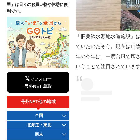
里」は日々のお買い物や休憩に便
利です。
「旧美歎水源地水道施設」は
ていたのだそう。現在は山陰
年の今年は、一度台風で壊
いうことで注目されていま
𝕏
でフォロー
号外NET 鳥取
号外NET他の地域
全国
北海道・東北
関東