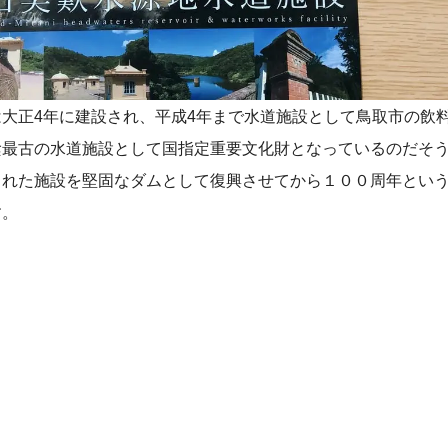
大正4年に建設され、平成4年まで水道施設として鳥取市の飲
最古の水道施設として国指定重要文化財となっているのだそうで
された施設を堅固なダムとして復興させてから１００周年とい
す。