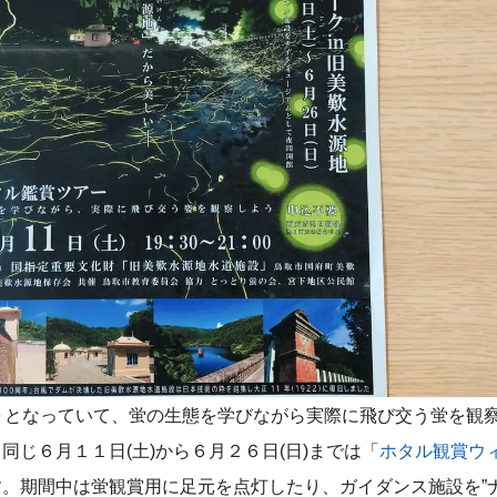
０となっていて、蛍の生態を学びながら実際に飛び交う蛍を観
同じ６月１１日(土)から６月２６日(日)までは「
ホタル観賞ウィ
。期間中は蛍観賞用に足元を点灯したり、ガイダンス施設を”