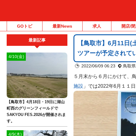
GOトピ
最新News
求人
開店/閉
最新記事
【鳥取市】6月11日
ツアーが予定されて
4/10(金)
2022/06/09 06:23
鳥取県
５月末から６月にかけて、
施設
」では2022年6月１１
【鳥取市】4月18日・19日に湖山
町西のグリーンフィールドで
SAKYOU FES.2026が開催されま
す。
4/9(木)