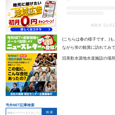
鳥取市【公式】(@
(こちらは春の様子です。)
ながら蛍の観賞に訪れてみ
旧美歎水源地水道施設の場所
号外NET記事検索