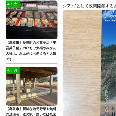
4/7(火)
ジアム”として夜間開館する
【鳥取市】鹿野町の和菓子店「平
吾菓子舗」のいちご大福やみかん
大福は、お土産にも使えると人気
です。
4/6(月)
【鳥取市】新鮮な地元野菜や無料
の足湯も！道の駅「西いなば気楽