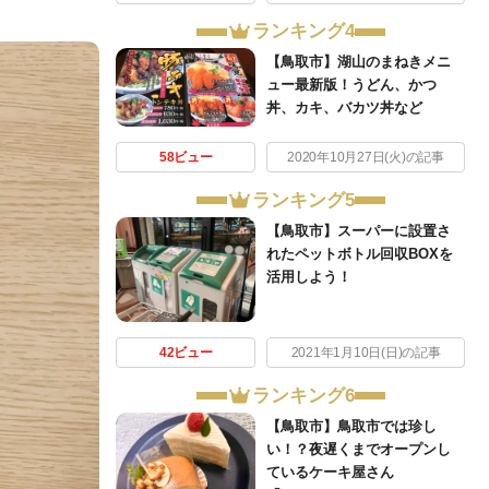
ランキング4
【鳥取市】湖山のまねきメニ
ュー最新版！うどん、かつ
丼、カキ、バカツ丼など
58ビュー
2020年10月27日(火)の記事
ランキング5
【鳥取市】スーパーに設置さ
れたペットボトル回収BOXを
活用しよう！
42ビュー
2021年1月10日(日)の記事
ランキング6
【鳥取市】鳥取市では珍し
い！？夜遅くまでオープンし
ているケーキ屋さん