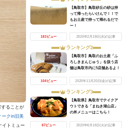
【鳥取市】鳥取砂丘の砂は持
って帰ったらいけんで！！で
もお土産で持って帰れるだで
ー！
183ビュー
2020年2月19日(水)の記事
ランキング2
【鳥取市】鳥取のお土産「ふ
ろしきまんじゅう」を扱う店
舗は鳥取市内に5店舗あるよ！
104ビュー
2020年11月20日(金)の記事
ランキング3
【鳥取県】鳥取市でテイクア
ウトできる「まねき湖山店」
察することが
の丼メニューはこちら！
ークin旧美
ナイトミュー
67ビュー
2020年6月16日(火)の記事