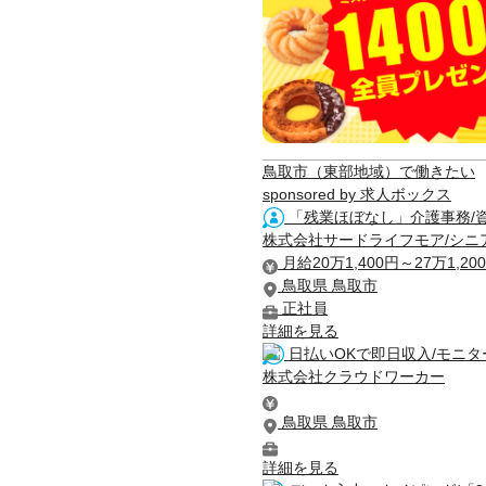
鳥取市（東部地域）で働きたい
sponsored by 求人ボックス
「残業ほぼなし」介護事務/資
株式会社サードライフモア/シニ
月給20万1,400円～27万1,20
鳥取県 鳥取市
正社員
詳細を見る
日払いOKで即日収入/モニター
株式会社クラウドワーカー
鳥取県 鳥取市
詳細を見る