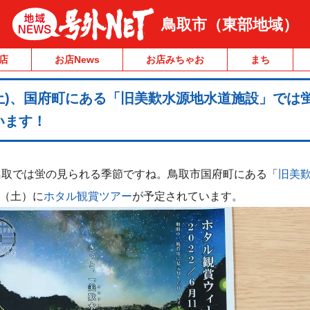
鳥取市（東部地域）
店
お店News
お店みちゃお
まち
(土)、国府町にある「旧美歎水源地水道施設」では
います！
鳥取では蛍の見られる季節ですね。鳥取市国府町にある「
旧美
日（土）に
ホタル観賞ツアー
が予定されています。