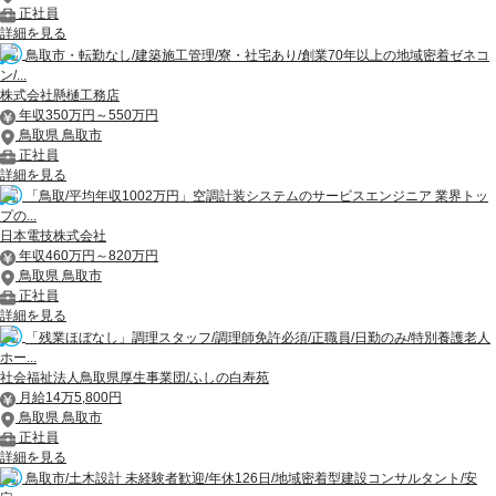
正社員
詳細を見る
鳥取市・転勤なし/建築施工管理/寮・社宅あり/創業70年以上の地域密着ゼネコ
ン/...
株式会社懸樋工務店
年収350万円～550万円
鳥取県 鳥取市
正社員
詳細を見る
「鳥取/平均年収1002万円」空調計装システムのサービスエンジニア 業界トッ
プの...
日本電技株式会社
年収460万円～820万円
鳥取県 鳥取市
正社員
詳細を見る
「残業ほぼなし」調理スタッフ/調理師免許必須/正職員/日勤のみ/特別養護老人
ホー...
社会福祉法人鳥取県厚生事業団/ふしの白寿苑
月給14万5,800円
鳥取県 鳥取市
正社員
詳細を見る
鳥取市/土木設計 未経験者歓迎/年休126日/地域密着型建設コンサルタント/安