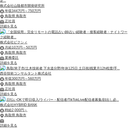
定...
株式会社山陰都市開発研究所
年収344万円～750万円
鳥取県 鳥取市
正社員
詳細を見る
「全国採用」完全リモートの電話占い師/占い経験者・接客経験者・ナイトワー
ク経験者...
株式会社ピクシィ
月給10万円～50万円
鳥取県 鳥取市
業務委託
詳細を見る
鳥取/米子市/土木技術者 下水道分野/年休125日 土日祝/残業月12h程度/手...
西谷技術コンサルタント株式会社
年収300万円～560万円
鳥取県 鳥取市
正社員
詳細を見る
日払いOKで即日収入/ライバー・配信者/TikTokLive配信者募集/顔出し必...
株式会社HYBRID BANK
時給2,000円～
鳥取県 鳥取市
詳細を見る