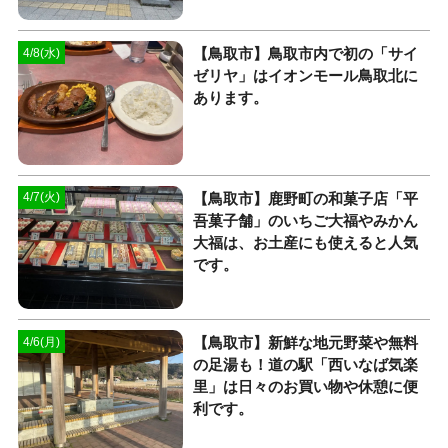
【鳥取市】鳥取市内で初の「サイ
4/8(水)
ゼリヤ」はイオンモール鳥取北に
あります。
【鳥取市】鹿野町の和菓子店「平
4/7(火)
吾菓子舗」のいちご大福やみかん
大福は、お土産にも使えると人気
です。
【鳥取市】新鮮な地元野菜や無料
4/6(月)
の足湯も！道の駅「西いなば気楽
里」は日々のお買い物や休憩に便
利です。