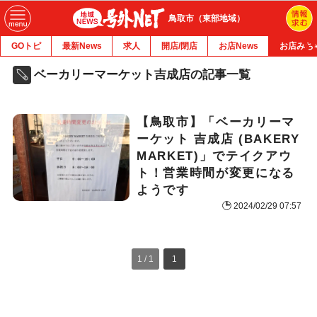
鳥取市（東部地域）
GOトピ
最新News
求人
開店/閉店
お店News
お店みち
ベーカリーマーケット吉成店の記事一覧
【鳥取市】「ベーカリーマ
ーケット 吉成店 (BAKERY
MARKET)」でテイクアウ
ト！営業時間が変更になる
ようです
2024/02/29 07:57
1 / 1
1