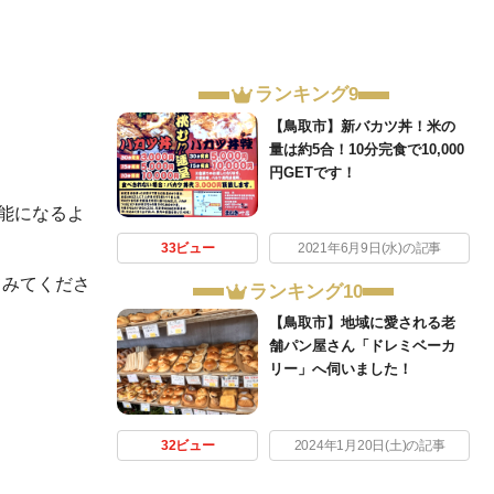
ランキング9
【鳥取市】新バカツ丼！米の
量は約5合！10分完食で10,000
円GETです！
能になるよ
33ビュー
2021年6月9日(水)の記事
てみてくださ
ランキング10
【鳥取市】地域に愛される老
舗パン屋さん「ドレミベーカ
リー」へ伺いました！
32ビュー
2024年1月20日(土)の記事