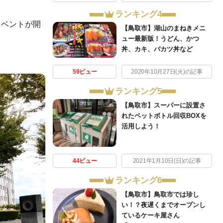
ランキング4
イベントが開
【鳥取市】湖山のまねきメニ
ュー最新版！うどん、かつ
丼、カキ、バカツ丼など
59ビュー
2020年10月27日(火)の記事
ランキング5
【鳥取市】スーパーに設置さ
れたペットボトル回収BOXを
活用しよう！
44ビュー
2021年1月10日(日)の記事
ランキング6
【鳥取市】鳥取市では珍し
い！？夜遅くまでオープンし
ているケーキ屋さん