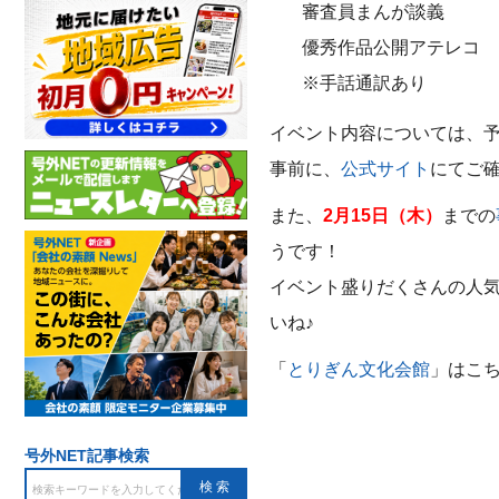
審査員まんが談義
優秀作品公開アテレコ
※手話通訳あり
イベント内容については、
事前に、
公式サイト
にてご
また、
2月15日（木）
までの
うです！
イベント盛りだくさんの人
いね♪
「
とりぎん文化会館
」はこち
号外NET記事検索