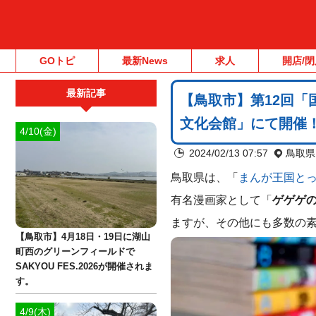
GOトピ
最新News
求人
開店/閉
最新記事
【鳥取市】第12回「
文化会館」にて開催
4/10(金)
2024/02/13 07:57
鳥取県
鳥取県は、「
まんが王国と
有名漫画家として「
ゲゲゲ
ますが、その他にも多数の
【鳥取市】4月18日・19日に湖山
町西のグリーンフィールドで
SAKYOU FES.2026が開催されま
す。
4/9(木)