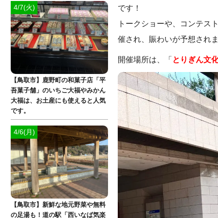
4/7(火)
です！
トークショーや、コンテス
催され、賑わいが予想されま
開催場所は、「
とりぎん文化
【鳥取市】鹿野町の和菓子店「平
吾菓子舗」のいちご大福やみかん
大福は、お土産にも使えると人気
です。
4/6(月)
【鳥取市】新鮮な地元野菜や無料
の足湯も！道の駅「西いなば気楽