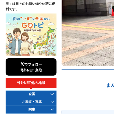
里」は日々のお買い物や休憩に便
利です。
𝕏
でフォロー
号外NET 鳥取
号外NET他の地域
ま
全国
北海道・東北
関東