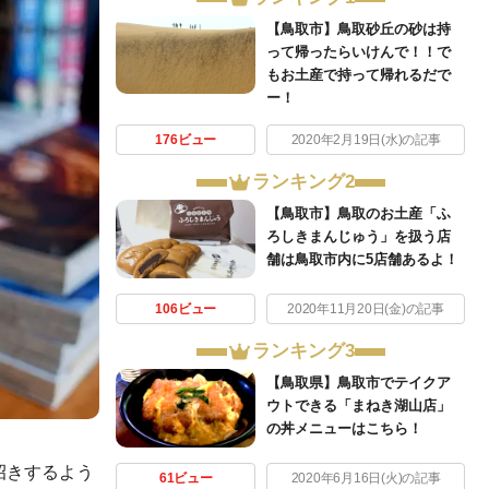
【鳥取市】鳥取砂丘の砂は持
って帰ったらいけんで！！で
もお土産で持って帰れるだで
ー！
176ビュー
2020年2月19日(水)の記事
ランキング2
【鳥取市】鳥取のお土産「ふ
ろしきまんじゅう」を扱う店
舗は鳥取市内に5店舗あるよ！
106ビュー
2020年11月20日(金)の記事
ランキング3
【鳥取県】鳥取市でテイクア
ウトできる「まねき湖山店」
の丼メニューはこちら！
招きするよう
61ビュー
2020年6月16日(火)の記事