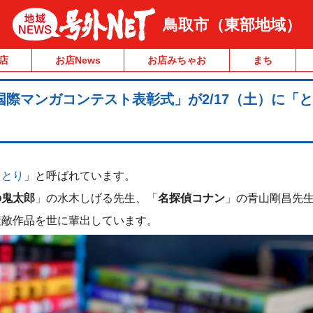
鳥取市（東部地域）
店
お店News
お店みちゃお
まち
国際マンガコンテスト表彰式」が2/17（土）に「
！
っとり
」と呼ばれています。
の鬼太郎
」の水木しげる先生、「
名探偵コナン
」の青山剛昌先
素敵作品を世に輩出しています。