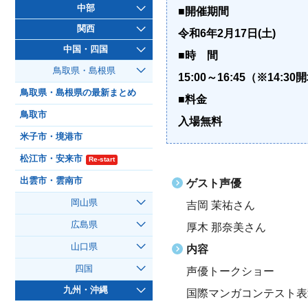
中部
■開催期間
関西
令和6年2月17日(土)
中国・四国
■時 間
鳥取県・島根県
15:00～16:45（※14:30
鳥取県・島根県の最新まとめ
■料金
鳥取市
入場無料
米子市・境港市
松江市・安来市
Re-start
出雲市・雲南市
ゲスト声優
岡山県
吉岡 茉祐さん
広島県
厚木 那奈美さん
山口県
内容
四国
声優トークショー
九州・沖縄
国際マンガコンテスト表