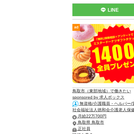
LINE
ad
鳥取市（東部地域）で働きたい
sponsored by 求人ボックス
無資格/介護職員・ヘルパー/
社会福祉法人徳和会介護老人保
月給22万700円
鳥取県 鳥取市
正社員