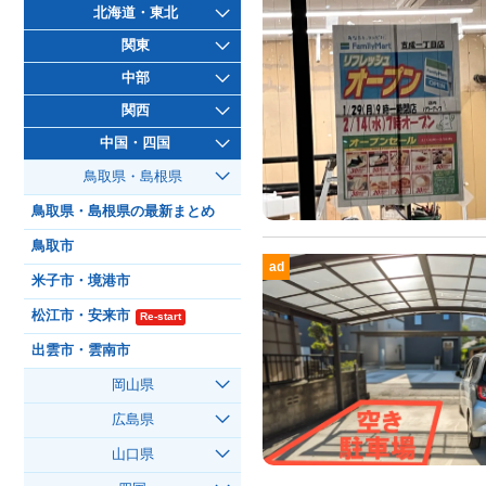
北海道・東北
関東
中部
関西
中国・四国
鳥取県・島根県
鳥取県・島根県の最新まとめ
鳥取市
ad
米子市・境港市
松江市・安来市
Re-start
出雲市・雲南市
岡山県
広島県
山口県