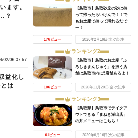
ています。
【鳥取市】鳥取砂丘の砂は持
って帰ったらいけんで！！で
…？
もお土産で持って帰れるだで
ー！
176ビュー
2020年2月19日(水)の記事
ランキング2
4/02/06 07:57
【鳥取市】鳥取のお土産「ふ
ろしきまんじゅう」を扱う店
舗は鳥取市内に5店舗あるよ！
収益化し
法とは
106ビュー
2020年11月20日(金)の記事
ランキング3
【鳥取県】鳥取市でテイクア
ウトできる「まねき湖山店」
の丼メニューはこちら！
61ビュー
2020年6月16日(火)の記事