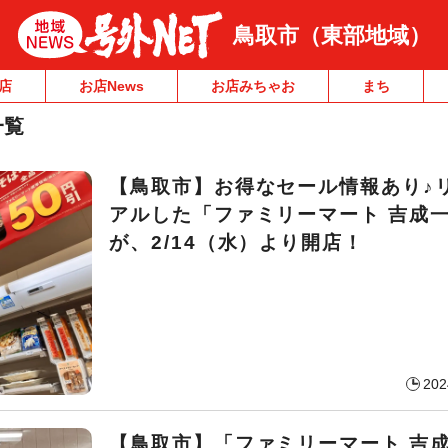
鳥取市（東部地域）
店
お店News
お店みちゃお
まち
一覧
【鳥取市】お得なセール情報あり♪
アルした「ファミリーマート 吉成
が、2/14（水）より開店！
202
【鳥取市】「ファミリーマート 吉