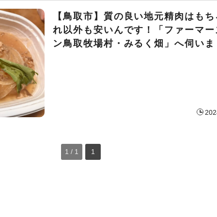
【鳥取市】質の良い地元精肉はもち
れ以外も安いんです！「ファーマー
ン鳥取牧場村・みるく畑」へ伺いま
202
1 / 1
1