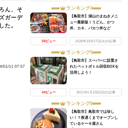
ランキング4
ろん、そ
【鳥取市】湖山のまねきメニ
ズガーデ
ュー最新版！うどん、かつ
した。
丼、カキ、バカツ丼など
59ビュー
2020年10月27日(火)の記事
ランキング5
【鳥取市】スーパーに設置さ
4/01/11 07:57
れたペットボトル回収BOXを
活用しよう！
44ビュー
2021年1月10日(日)の記事
ランキング6
【鳥取市】鳥取市では珍し
い！？夜遅くまでオープンし
ているケーキ屋さん