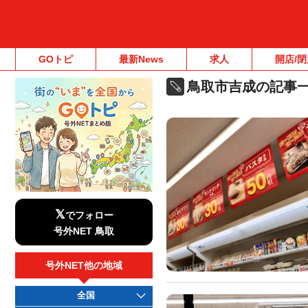
GOトピ
最新News
求人
開店/閉
鳥取市吉成の記事
𝕏
でフォロー
号外NET 鳥取
号外NET他の地域
全国