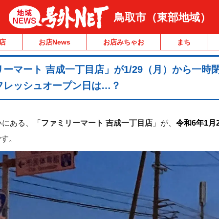
鳥取市（東部地域）
店
お店News
お店みちゃお
まち
ーマート 吉成一丁目店」が1/29（月）から一時
フレッシュオープン日は…？
いにある、「
ファミリーマート 吉成一丁目店
」が、
令和6年1月
です。