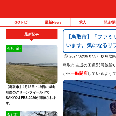
GOトピ
最新News
求人
開店/閉
最新記事
【鳥取市】「ファミリ
います。気になるリ
4/10(金)
2024/02/06 07:57
鳥取県
鳥取市吉成の国道53号線沿
から
一時閉店
しているよう
【鳥取市】4月18日・19日に湖山
町西のグリーンフィールドで
SAKYOU FES.2026が開催されま
す。
4/9(木)