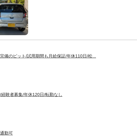
完備のピット/試用期間も月給保証/年休110日/松...
経験者募集/年休120日/転勤なし
車通勤可