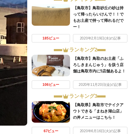
【鳥取市】鳥取砂丘の砂は持
って帰ったらいけんで！！で
もお土産で持って帰れるだで
ー！
185ビュー
2020年2月19日(水)の記事
ランキング2
【鳥取市】鳥取のお土産「ふ
ろしきまんじゅう」を扱う店
舗は鳥取市内に5店舗あるよ！
106ビュー
2020年11月20日(金)の記事
ランキング3
【鳥取県】鳥取市でテイクア
ウトできる「まねき湖山店」
の丼メニューはこちら！
67ビュー
2020年6月16日(火)の記事