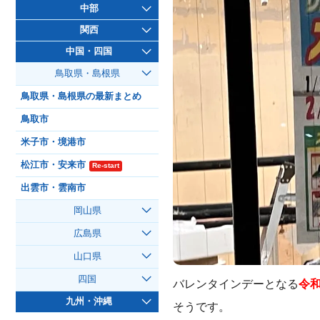
中部
関西
中国・四国
鳥取県・島根県
鳥取県・島根県の最新まとめ
鳥取市
米子市・境港市
松江市・安来市
Re-start
出雲市・雲南市
岡山県
広島県
山口県
四国
バレンタインデーとなる
令和
九州・沖縄
そうです。