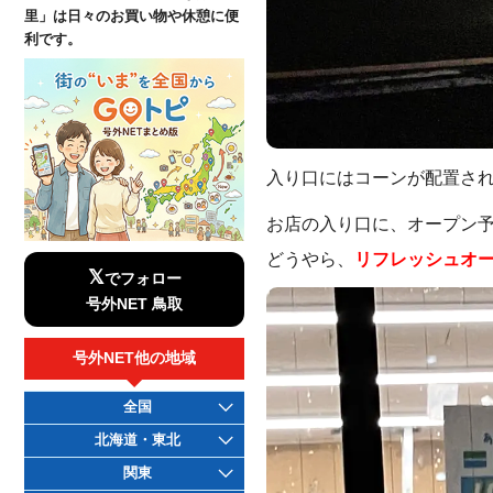
里」は日々のお買い物や休憩に便
利です。
入り口にはコーンが配置さ
お店の入り口に、オープン
どうやら、
リフレッシュオ
𝕏
でフォロー
号外NET 鳥取
号外NET他の地域
全国
北海道・東北
関東