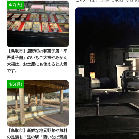
4/7(火)
【鳥取市】鹿野町の和菓子店「平
吾菓子舗」のいちご大福やみかん
大福は、お土産にも使えると人気
です。
4/6(月)
【鳥取市】新鮮な地元野菜や無料
の足湯も！道の駅「西いなば気楽