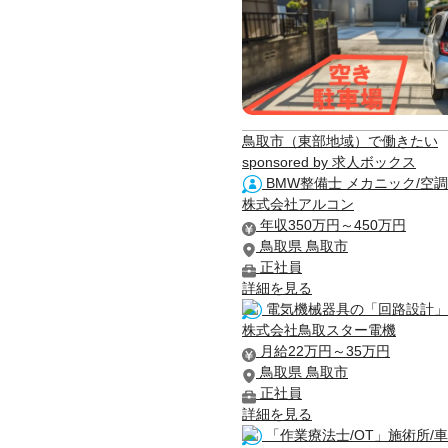
鳥取市（東部地域）で働きたい
sponsored by 求人ボックス
BMW整備士 メカニック/空調
株式会社アルコン
年収350万円～450万円
鳥取県 鳥取市
正社員
詳細を見る
電気機械器具の「回路設計」/
株式会社鳥取スター電機
月給22万円～35万円
鳥取県 鳥取市
正社員
詳細を見る
「作業療法士/OT」施術所/