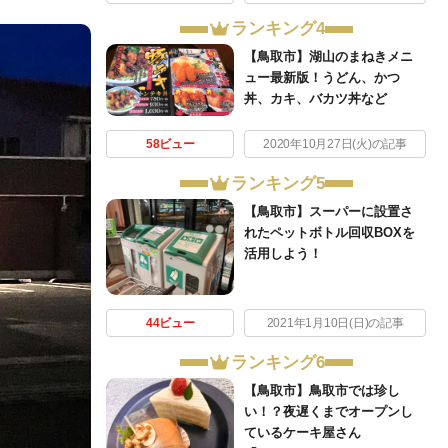
ランキング4
【鳥取市】湖山のまねきメニ
ュー最新版！うどん、かつ
丼、カキ、バカツ丼など
58ビュー
2020年10月27日(火)の記事
ランキング5
【鳥取市】スーパーに設置さ
れたペットボトル回収BOXを
活用しよう！
44ビュー
2021年1月10日(日)の記事
ランキング6
【鳥取市】鳥取市では珍し
い！？夜遅くまでオープンし
ているケーキ屋さん