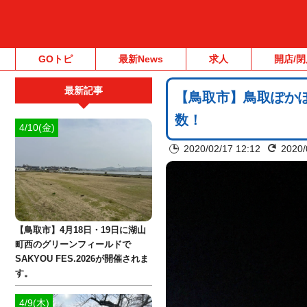
GOトピ
最新News
求人
開店/閉
最新記事
【鳥取市】鳥取ぽか
数！
4/10(金)
2020/02/17 12:12
2020/
【鳥取市】4月18日・19日に湖山
町西のグリーンフィールドで
SAKYOU FES.2026が開催されま
す。
4/9(木)