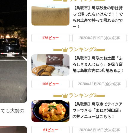
【鳥取市】鳥取砂丘の砂は持
って帰ったらいけんで！！で
もお土産で持って帰れるだで
ー！
176ビュー
2020年2月19日(水)の記事
ランキング2
【鳥取市】鳥取のお土産「ふ
ろしきまんじゅう」を扱う店
舗は鳥取市内に5店舗あるよ！
106ビュー
2020年11月20日(金)の記事
ランキング3
【鳥取県】鳥取市でテイクア
見ても大勢の
ウトできる「まねき湖山店」
の丼メニューはこちら！
61ビュー
2020年6月16日(火)の記事