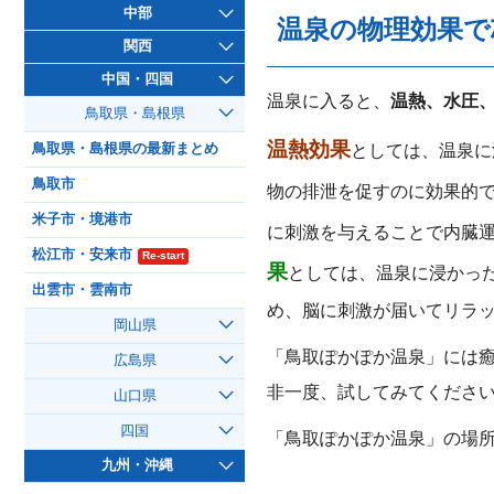
中部
温泉の物理効果で
関西
中国・四国
温泉に入ると、
温熱、水圧
鳥取県・島根県
温熱効果
としては、温泉に
鳥取県・島根県の最新まとめ
鳥取市
物の排泄を促すのに効果的
米子市・境港市
に刺激を与えることで内臓
松江市・安来市
Re-start
果
としては、温泉に浸かっ
出雲市・雲南市
め、脳に刺激が届いてリラ
岡山県
「鳥取ぽかぽか温泉」には
広島県
非一度、試してみてくださ
山口県
四国
「鳥取ぽかぽか温泉」の場所
九州・沖縄