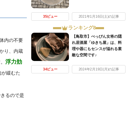
35ビュー
2021年1月16日(土)の記事
ランキング8
【鳥取市】べっぴん女将の隠
体内の不要
れ居酒屋「ゆきち屋」は、料
理や器にもセンスが溢れる素
かり、内蔵
敵な空間です♪
浮力効
す。
34ビュー
2024年2月19日(月)の記事
肉が緩むた
できるので是