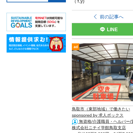
（Y,y)
前の記事へ
LINE
ad
鳥取市（東部地域）で働きたい
sponsored by 求人ボックス
無資格/介護職員・ヘルパー/
株式会社ニチイ学館鳥取支店