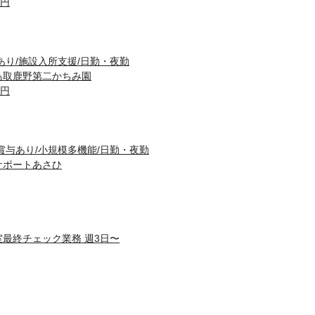
0円
あり/施設入所支援/日勤・夜勤
鳥取鹿野第二かちみ園
0円
賞与あり/小規模多機能/日勤・夜勤
サポートあさひ
室最終チェック業務 週3日〜