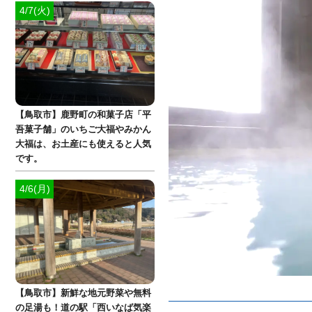
4/7(火)
【鳥取市】鹿野町の和菓子店「平
吾菓子舗」のいちご大福やみかん
大福は、お土産にも使えると人気
です。
4/6(月)
【鳥取市】新鮮な地元野菜や無料
の足湯も！道の駅「西いなば気楽