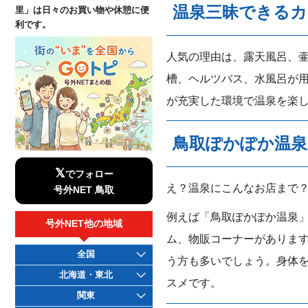
温泉三昧できるカ
里」は日々のお買い物や休憩に便
利です。
人気の理由は、露天風呂、
槽、ヘルツバス、水風呂が
が充実した環境で温泉を楽
鳥取ぽかぽか温泉
𝕏
でフォロー
え？温泉にこんなお店まで
号外NET 鳥取
例えば「鳥取ぽかぽか温泉」
号外NET他の地域
ム、物販コーナーがありま
全国
う方も多いでしょう。身体
北海道・東北
スメです。
関東