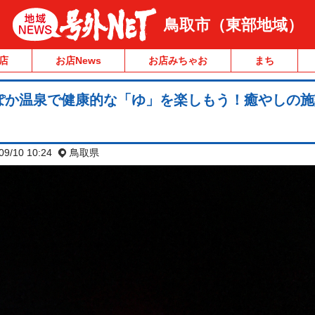
鳥取市（東部地域）
店
お店News
お店みちゃお
まち
ぽか温泉で健康的な「ゆ」を楽しもう！癒やしの施
09/10 10:24
鳥取県