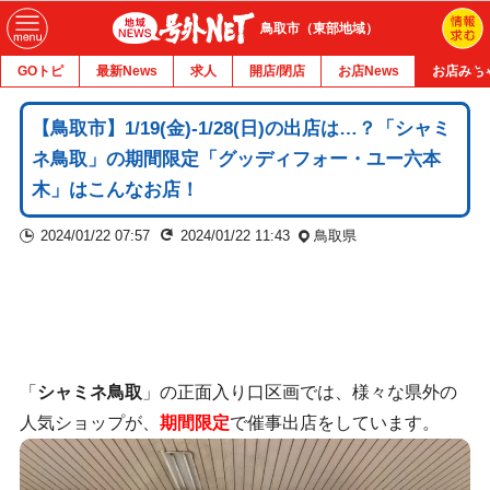
鳥取市（東部地域）
GOトピ
最新News
求人
開店/閉店
お店News
お店みち
【鳥取市】1/19(金)-1/28(日)の出店は…？「シャミ
ネ鳥取」の期間限定「グッディフォー・ユー六本
木」はこんなお店！
2024/01/22 07:57
2024/01/22 11:43
鳥取県
「
シャミネ鳥取
」の正面入り口区画では、様々な県外の
人気ショップが、
期間限定
で催事出店をしています。