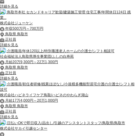
詳細を見る
鳥取市本社 セカンドキャリア歓迎/建築施工管理 住宅工事/年間休日124日 残
業...
株式会社ジューケン
年収500万円～700万円
鳥取県 鳥取市
正社員
詳細を見る
介護職員/年休120以上/特別養護老人ホームの介護士/シフト相談可
社会福祉法人鳥取県厚生事業団/ふしの白寿苑
月給20万9,300円～22万1,300円
鳥取県 鳥取市
正社員
詳細を見る
介護職員/初任者研修/残業ほぼなし/小規模多機能型居宅介護の介護士/シフト相
談可
株式会社ハピネライフケア鳥取/ハピネのやわらぎ湖山
月給17万4,000円～20万1,000円
鳥取県 鳥取市
正社員
詳細を見る
日払いOKで即日収入/品出し/引越のアシスタントスタッフ/鳥取県/鳥取市
株式会社サカイ引越センター