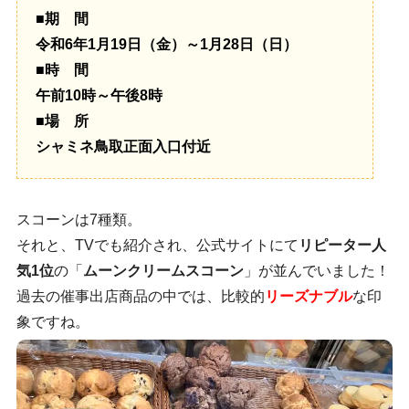
■期 間
令和6年1月19日（金）～1月28日（日）
■時 間
午前10時～午後8時
■場 所
シャミネ鳥取正面入口付近
スコーンは7種類。
それと、TVでも紹介され、公式サイトにて
リピーター人
気1位
の「
ムーンクリームスコーン
」が並んでいました！
過去の催事出店商品の中では、比較的
リーズナブル
な印
象ですね。