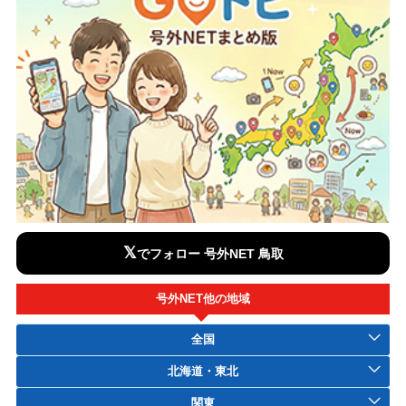
𝕏
でフォロー 号外NET 鳥取
号外NET他の地域
全国
北海道・東北
関東