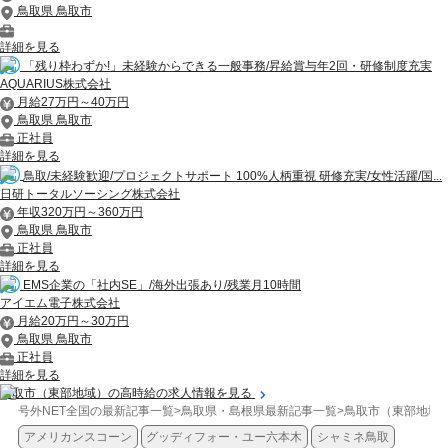
鳥取県 鳥取市
詳細を見る
「残り枠わずか!」未経験からできる一般事務/昇給賞与年2回・研修制度充実
AQUARIUS株式会社
月給27万円～40万円
鳥取県 鳥取市
正社員
詳細を見る
鳥取/未経験歓迎/プロジェクトサポート 100%人柄重視 研修充実/女性活躍/国...
日研トータルソーシング株式会社
年収320万円～360万円
鳥取県 鳥取市
正社員
詳細を見る
EMS企業の「社内SE」/海外出張あり/残業月10時間
アイエム電子株式会社
月給20万円～30万円
鳥取県 鳥取市
正社員
詳細を見る
鳥取市（東部地域）の高時給の求人情報を見る
号外NET全国の最新記事一覧
>
鳥取県・島根県最新記事一覧
>
鳥取市（東部地域
アメリカンスコーン
グッディフォー・ユー六本木
シャミネ鳥取