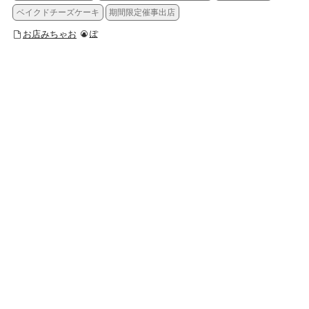
ベイクドチーズケーキ
期間限定催事出店
お店みちゃお
ぽ