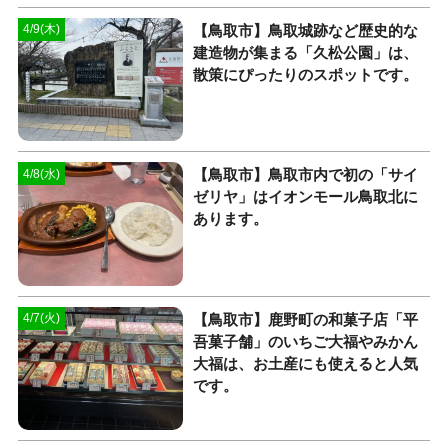
【鳥取市】鳥取城跡など歴史的な
4/9(木)
建造物が集まる「久松公園」は、
散策にぴったりのスポットです。
【鳥取市】鳥取市内で初の「サイ
4/8(水)
ゼリヤ」はイオンモール鳥取北に
あります。
【鳥取市】鹿野町の和菓子店「平
4/7(火)
吾菓子舗」のいちご大福やみかん
大福は、お土産にも使えると人気
です。