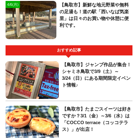
【鳥取市】新鮮な地元野菜や無料
4/6(月)
の足湯も！道の駅「西いなば気楽
里」は日々のお買い物や休憩に便
利です。
おすすめ記事
【鳥取市】ジャンプ作品が集合！
シャミネ鳥取で3/9（土）～
3/24（日）にある期間限定イベン
ト情報♪
【鳥取市】たまごスイーツは好き
ですか？3/1（金）～3/6（水）は
「COCCO terrace（コッコテラ
ス）」が出店！