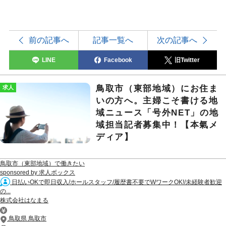
前の記事へ
記事一覧へ
次の記事へ
LINE
Facebook
旧Twitter
鳥取市（東部地域）にお住ま
求人
いの方へ。主婦こそ書ける地
域ニュース「号外NET」の地
域担当記者募集中！【本氣メ
ディア】
鳥取市（東部地域）で働きたい
sponsored by 求人ボックス
日払いOKで即日収入/ホールスタッフ/履歴書不要でWワークOK!/未経験者歓迎
の...
株式会社はなまる
鳥取県 鳥取市