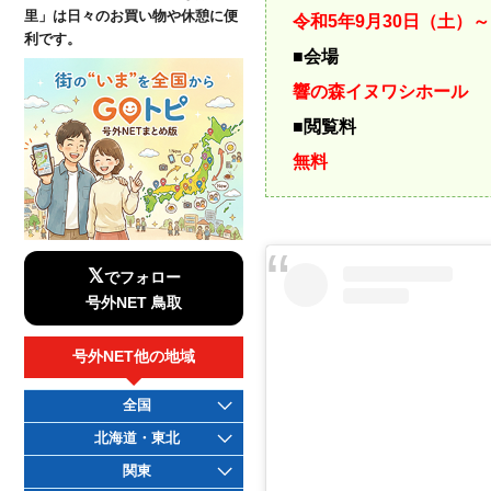
里」は日々のお買い物や休憩に便
令和5年9月30日（土）～
利です。
■会場
響の森イヌワシホール
■閲覧料
無料
𝕏
でフォロー
号外NET 鳥取
号外NET他の地域
全国
北海道・東北
関東