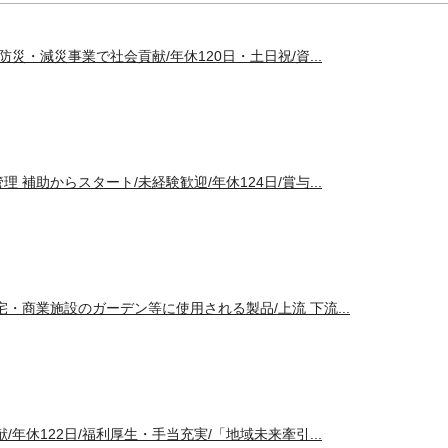
防災・減災事業で社会貢献/年休120日・土日祝/資...
 補助からスタート/未経験歓迎/年休124日/賞与...
宅・商業施設のガーデン等に使用される製品/上流 下流...
/年休122日/福利厚生・手当充実/「地域未来牽引...