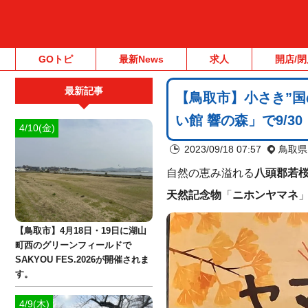
GOトピ
最新News
求人
開店/閉
最新記事
【鳥取市】小さき”
い館 響の森」で9/3
4/10(金)
2023/09/18 07:57
鳥取県
自然の恵み溢れる
八頭郡若
天然記念物
「
ニホンヤマネ
【鳥取市】4月18日・19日に湖山
町西のグリーンフィールドで
SAKYOU FES.2026が開催されま
す。
4/9(木)