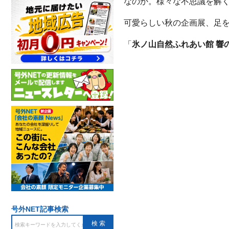
なのか。様々な不思議を解
可愛らしい秋の企画展、足を
「
氷ノ山自然ふれあい館 響
号外NET記事検索