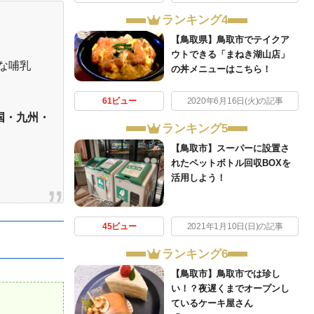
ランキング4
【鳥取県】鳥取市でテイクア
ウトできる「まねき湖山店」
な哺乳
の丼メニューはこちら！
61ビュー
2020年6月16日(火)の記事
国・九州・
ランキング5
【鳥取市】スーパーに設置さ
れたペットボトル回収BOXを
活用しよう！
45ビュー
2021年1月10日(日)の記事
ランキング6
【鳥取市】鳥取市では珍し
い！？夜遅くまでオープンし
ているケーキ屋さん