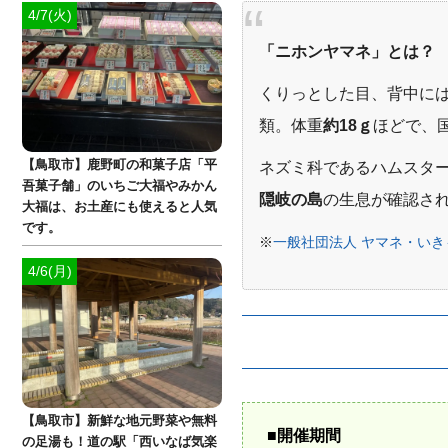
4/7(火)
「ニホンヤマネ」とは？
くりっとした目、背中に
類。体重
約18ｇ
ほどで、
【鳥取市】鹿野町の和菓子店「平
ネズミ科であるハムスタ
吾菓子舗」のいちご大福やみかん
隠岐の島
の生息が確認さ
大福は、お土産にも使えると人気
です。
※
一般社団法人 ヤマネ・い
4/6(月)
【鳥取市】新鮮な地元野菜や無料
■開催期間
の足湯も！道の駅「西いなば気楽