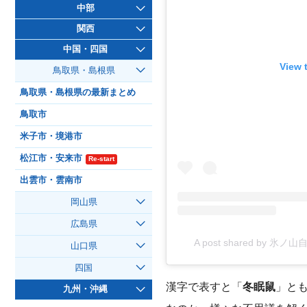
中部
関西
中国・四国
View 
鳥取県・島根県
鳥取県・島根県の最新まとめ
鳥取市
米子市・境港市
松江市・安来市
Re-start
出雲市・雲南市
岡山県
広島県
A post shared by 氷ノ
山口県
四国
漢字で表すと「
冬眠鼠
」と
九州・沖縄