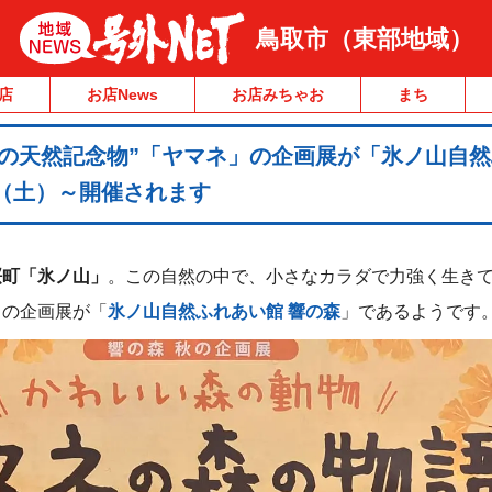
鳥取市（東部地域）
店
お店News
お店みちゃお
まち
国の天然記念物”「ヤマネ」の企画展が「氷ノ山自
0（土）～開催されます
桜町「氷ノ山」
。この自然の中で、小さなカラダで力強く生き
」の企画展が「
氷ノ山自然ふれあい館 響の森
」であるようです