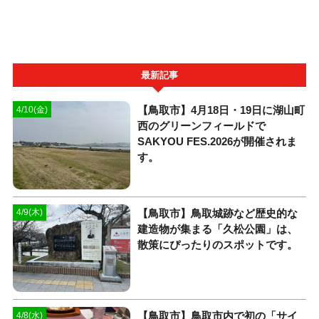
最新記事
【鳥取市】4月18日・19日に湖山町
4/10(金)
西のグリーンフィールドで
SAKYOU FES.2026が開催されま
す。
【鳥取市】鳥取城跡など歴史的な
4/9(木)
建造物が集まる「久松公園」は、
散策にぴったりのスポットです。
【鳥取市】鳥取市内で初の「サイ
4/8(水)