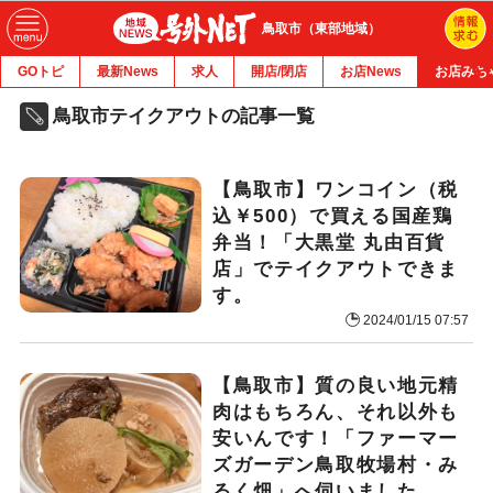
鳥取市（東部地域）
GOトピ
最新News
求人
開店/閉店
お店News
お店みち
鳥取市テイクアウトの記事一覧
【鳥取市】ワンコイン（税
込￥500）で買える国産鶏
弁当！「大黒堂 丸由百貨
店」でテイクアウトできま
す。
2024/01/15 07:57
【鳥取市】質の良い地元精
肉はもちろん、それ以外も
安いんです！「ファーマー
ズガーデン鳥取牧場村・み
るく畑」へ伺いました。