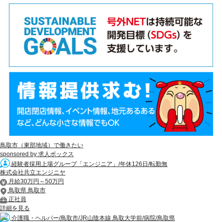
鳥取市（東部地域）で働きたい
sponsored by 求人ボックス
経験者採用上場グループ「エンジニア」/年休126日/転勤無
株式会社共立エンジニヤ
月給30万円～50万円
鳥取県 鳥取市
正社員
詳細を見る
介護職・ヘルパー/鳥取市/JR山陰本線 鳥取大学前/病院/鳥取県