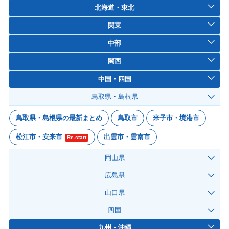
北海道・東北
関東
中部
関西
中国・四国
鳥取県・島根県
鳥取県・島根県の最新まとめ
鳥取市
米子市・境港市
松江市・安来市
出雲市・雲南市
Re-start
岡山県
広島県
山口県
四国
九州・沖縄