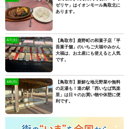
ゼリヤ」はイオンモール鳥取北に
あります。
【鳥取市】鹿野町の和菓子店「平
4/7(火)
吾菓子舗」のいちご大福やみかん
大福は、お土産にも使えると人気
です。
【鳥取市】新鮮な地元野菜や無料
4/6(月)
の足湯も！道の駅「西いなば気楽
里」は日々のお買い物や休憩に便
利です。