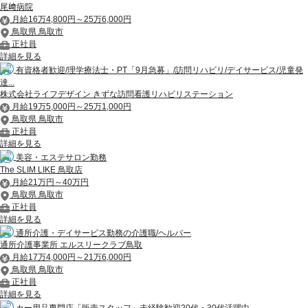
尾﨑病院
月給16万4,800円～25万6,000円
鳥取県 鳥取市
正社員
詳細を見る
有資格者歓迎/理学療法士・PT「9月急募」/訪問リハビリ/デイサービス/児童発
達...
株式会社ライフデザイン きずな訪問看護リハビリステーション
月給19万5,000円～25万1,000円
鳥取県 鳥取市
正社員
詳細を見る
美容・エステサロン勤務
The SLIM LIKE 鳥取店
月給21万円～40万円
鳥取県 鳥取市
正社員
詳細を見る
通所介護・デイサービス勤務の介護職/ヘルパー
通所介護事業所 エルスリークラブ鳥取
月給17万4,000円～21万6,000円
鳥取県 鳥取市
正社員
詳細を見る
カー用品専門店「販売スタッフ」未経験歓迎20代・30代活躍中