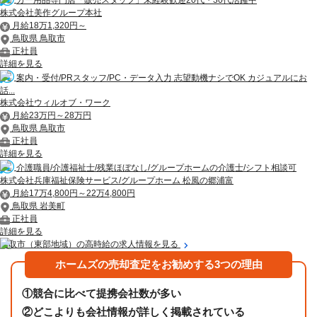
株式会社美作グループ本社
月給18万1,320円～
鳥取県 鳥取市
正社員
詳細を見る
案内・受付/PRスタッフ/PC・データ入力 志望動機ナシでOK カジュアルにお
話...
株式会社ウィルオブ・ワーク
月給23万円～28万円
鳥取県 鳥取市
正社員
詳細を見る
介護職員/介護福祉士/残業ほぼなし/グループホームの介護士/シフト相談可
株式会社兵庫福祉保険サービス/グループホーム 松風の郷浦富
月給17万4,800円～22万4,800円
鳥取県 岩美町
正社員
詳細を見る
鳥取市（東部地域）の高時給の求人情報を見る
ホームズの売却査定をお勧めする3つの理由
①
競合に比べて提携会社数が多い
②
どこよりも会社情報が詳しく掲載されている