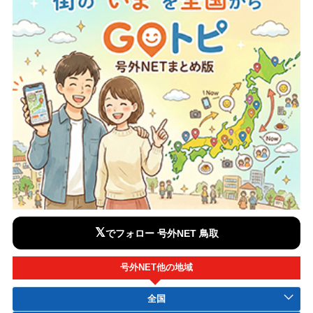
𝕏
でフォロー 号外NET 鳥取
号外NET他の地域
全国